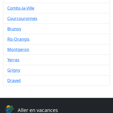
Combs-la-Ville
Courcouronnes
Brunoy
Ris-Orangis
Montgeron
Yerres
Grigny
Draveil
Aller en vacances