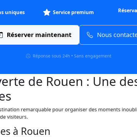
Réserva
ns uniques
Service premium
Réserver maintenant
Nous contact
Réponse sous 24h • Sans engagement
verte de Rouen : Une des
es
stination remarquable pour organiser des moments inoubl
de visiteurs.
les à Rouen