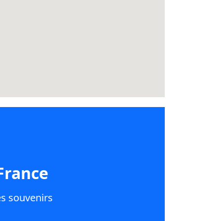
France
es souvenirs