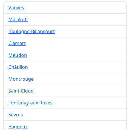
Vanves
Malakoff
Boulogne-Billancourt
Clamart
Meudon
Châtillon
Montrouge
Saint-Cloud
Fontenay-aux-Roses
Sèvres
Bagneux