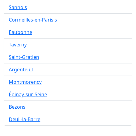
Sannois
Cormeilles-en-Parisis
Eaubonne
Taverny
Saint-Gratien
Argenteuil
Montmorency
Épinay-sur-Seine
Bezons
Deuil-la-Barre