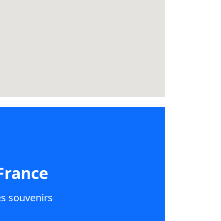
France
es souvenirs